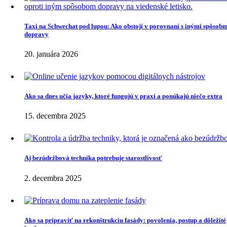
Taxi na Schwechat pod lupou: Ako obstojí v porovnaní s inými spôsob
dopravy
20. januára 2026
Ako sa dnes učia jazyky, ktoré fungujú v praxi a ponúkajú niečo extra
15. decembra 2025
Aj bezúdržbová technika potrebuje starostlivosť
2. decembra 2025
Ako sa pripraviť na rekonštrukciu fasády: povolenia, postup a dôležité