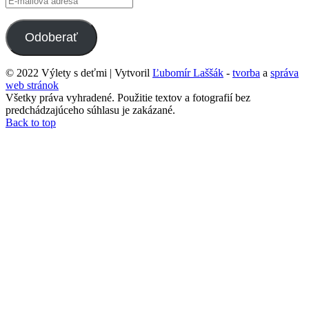
mailová
adresa
Odoberať
© 2022 Výlety s deťmi | Vytvoril
Ľubomír Laššák
-
tvorba
a
správa
web stránok
Všetky práva vyhradené. Použitie textov a fotografií bez
predchádzajúceho súhlasu je zakázané.
Back to top