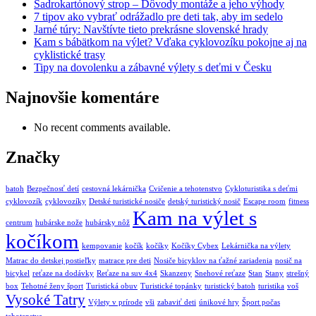
Sadrokartónový strop – Dôvody montáže a jeho výhody
7 tipov ako vybrať odrážadlo pre deti tak, aby im sedelo
Jarné túry: Navštívte tieto prekrásne slovenské hrady
Kam s bábätkom na výlet? Vďaka cyklovozíku pokojne aj na
cyklistické trasy
Tipy na dovolenku a zábavné výlety s deťmi v Česku
Najnovšie
komentáre
No recent comments available.
Značky
batoh
Bezpečnosť detí
cestovná lekárnička
Cvičenie a tehotenstvo
Cykloturistika s deťmi
cyklovozík
cyklovozíky
Detské turistické nosiče
detský turistický nosič
Escape room
fitness
Kam na výlet s
centrum
hubárske nože
hubársky nôž
kočíkom
kempovanie
kočík
kočíky
Kočíky Cybex
Lekárnička na výlety
Matrac do detskej postieľky
matrace pre deti
Nosiče bicyklov na ťažné zariadenia
nosič na
bicykel
reťaze na dodávky
Reťaze na suv 4x4
Skanzeny
Snehové reťaze
Stan
Stany
strešný
box
Tehotné ženy šport
Turistická obuv
Turistické topánky
turistický batoh
turistika
voš
Vysoké Tatry
Výlety v prírode
vši
zabaviť deti
únikové hry
Šport počas