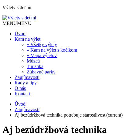
Výlety s deťmi
MENU
MENU
Úvod
Kam na výlet
» Všetky výlety
» Kam na výlet s kočíkom
» Mapa výletov
Múzeá
Turistika
Zábavné parky
Zaujímavosti
Rady a tipy
O nás
Kontakt
Úvod
Zaujímavosti
Aj bezúdržbová technika potrebuje starostlivosť
(current)
Aj bezúdržbová technika