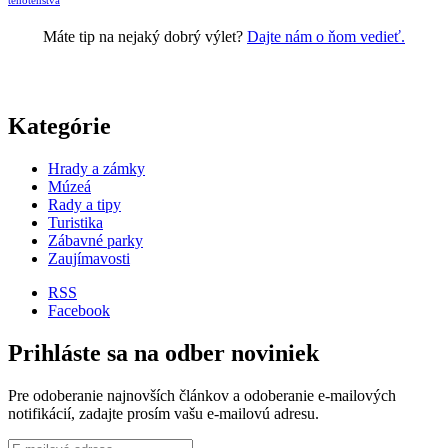
tehotenstva
Máte tip na nejaký dobrý výlet?
Dajte nám o ňom vedieť.
Kategórie
Hrady a zámky
Múzeá
Rady a tipy
Turistika
Zábavné parky
Zaujímavosti
RSS
Facebook
Prihláste sa na odber noviniek
Pre odoberanie najnovších článkov a odoberanie e-mailových
notifikácií, zadajte prosím vašu e-mailovú adresu.
E-