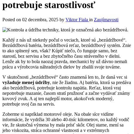
potrebuje starostlivosť
Posted on
02 decembra, 2025
by
Viktor Fiala
in
Zaujímavosti
Každý z nás už niekedy počul o veciach, ktoré sú „bezúdržbové“.
Bezúdržbová batéria, bezúdržbová reťaz, bezúdržbový systém. Znie
to ako splnený sen, však? Kúpiť niečo, čo funguje samo, bez
starostí, bez servisu a bez zbytočného času stráveného v dielni.
Lenže ak by to bola naozaj pravda, mechanici by už dávno nemali
prácu a výrobcovia náhradných dielov by zbalili svoje továrne.
V skutočnosti „bezúdržbové“ často znamená len to, že daná vec si
vyžaduje menej údržby
, nie že žiadnu. Aj batéria, ktorá sa predáva
ako bezúdržbová, potrebuje kontrolu napätia. Reťaz, ktorá vraj
nepotrebuje mazanie, časom stratí pružnosť a začne vydávať známy
kovový zvuk. A aj ten najlepší motor, akokoľvek moderný,
potrebuje svoj čas na servis.
Zoberme si napríklad motorové oleje. Na obale síce vidíme
informácie, že vydržia 30 alebo 40-tisíc kilometrov, no každý vodič
vie, že skutočná výmena by mala prísť skôr. Olej starne, mení sa
jeho viskozita, stráca ochranné vlastnosti a v extrémnych