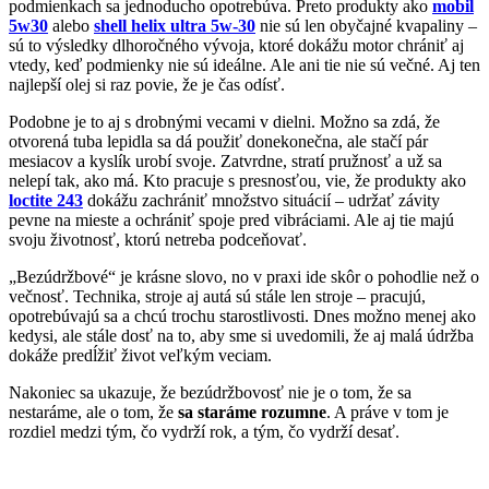
podmienkach sa jednoducho opotrebúva. Preto produkty ako
mobil
5w30
alebo
shell helix ultra 5w-30
nie sú len obyčajné kvapaliny –
sú to výsledky dlhoročného vývoja, ktoré dokážu motor chrániť aj
vtedy, keď podmienky nie sú ideálne. Ale ani tie nie sú večné. Aj ten
najlepší olej si raz povie, že je čas odísť.
Podobne je to aj s drobnými vecami v dielni. Možno sa zdá, že
otvorená tuba lepidla sa dá použiť donekonečna, ale stačí pár
mesiacov a kyslík urobí svoje. Zatvrdne, stratí pružnosť a už sa
nelepí tak, ako má. Kto pracuje s presnosťou, vie, že produkty ako
loctite 243
dokážu zachrániť množstvo situácií – udržať závity
pevne na mieste a ochrániť spoje pred vibráciami. Ale aj tie majú
svoju životnosť, ktorú netreba podceňovať.
„Bezúdržbové“ je krásne slovo, no v praxi ide skôr o pohodlie než o
večnosť. Technika, stroje aj autá sú stále len stroje – pracujú,
opotrebúvajú sa a chcú trochu starostlivosti. Dnes možno menej ako
kedysi, ale stále dosť na to, aby sme si uvedomili, že aj malá údržba
dokáže predĺžiť život veľkým veciam.
Nakoniec sa ukazuje, že bezúdržbovosť nie je o tom, že sa
nestaráme, ale o tom, že
sa staráme rozumne
. A práve v tom je
rozdiel medzi tým, čo vydrží rok, a tým, čo vydrží desať.