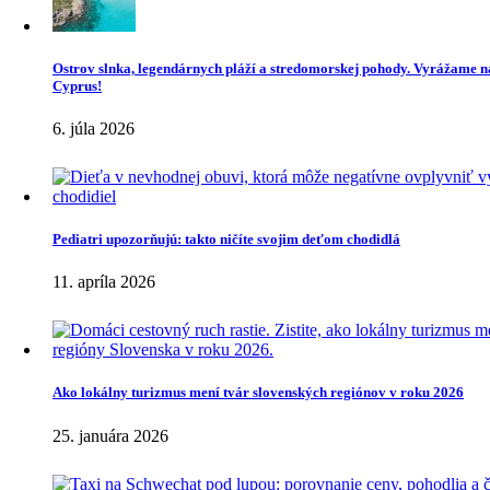
Ostrov slnka, legendárnych pláží a stredomorskej pohody. Vyrážame n
Cyprus!
6. júla 2026
Pediatri upozorňujú: takto ničíte svojim deťom chodidlá
11. apríla 2026
Ako lokálny turizmus mení tvár slovenských regiónov v roku 2026
25. januára 2026