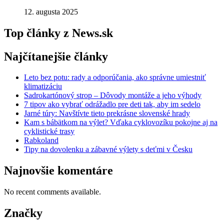
12. augusta 2025
Top
články
z
News.sk
Najčítanejšie
články
Leto bez potu: rady a odporúčania, ako správne umiestniť
klimatizáciu
Sadrokartónový strop – Dôvody montáže a jeho výhody
7 tipov ako vybrať odrážadlo pre deti tak, aby im sedelo
Jarné túry: Navštívte tieto prekrásne slovenské hrady
Kam s bábätkom na výlet? Vďaka cyklovozíku pokojne aj na
cyklistické trasy
Rabkoland
Tipy na dovolenku a zábavné výlety s deťmi v Česku
Najnovšie
komentáre
No recent comments available.
Značky