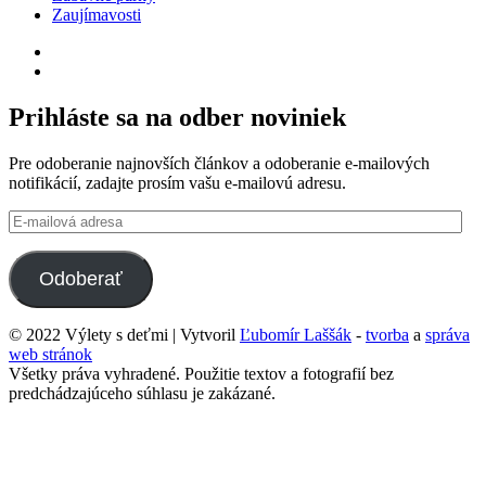
Zaujímavosti
RSS
Facebook
Prihláste sa na odber noviniek
Pre odoberanie najnovších článkov a odoberanie e-mailových
notifikácií, zadajte prosím vašu e-mailovú adresu.
E-
mailová
adresa
Odoberať
© 2022 Výlety s deťmi | Vytvoril
Ľubomír Laššák
-
tvorba
a
správa
web stránok
Všetky práva vyhradené. Použitie textov a fotografií bez
predchádzajúceho súhlasu je zakázané.
Back
to
top