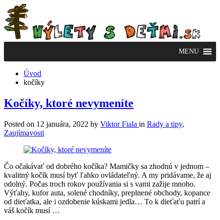
Výlety
s
deťmi
MENU
Úvod
kočíky
Kočíky, ktoré nevymeníte
Posted on
12 januára, 2022
by
Viktor Fiala
in
Rady a tipy
,
Zaujímavosti
Čo očakávať od dobrého kočíka? Mamičky sa zhodnú v jednom –
kvalitný kočík musí byť ľahko ovládateľný. A my pridávame, že aj
odolný. Počas troch rokov používania si s vami zažije mnoho.
Výťahy, kufor auta, solené chodníky, preplnené obchody, kopance
od dieťatka, ale i ozdobenie kúskami jedla… To k dieťaťu patrí a
váš kočík musí …