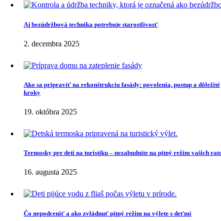
Aj bezúdržbová technika potrebuje starostlivosť
2. decembra 2025
Ako sa pripraviť na rekonštrukciu fasády: povolenia, postup a dôležité
kroky
19. októbra 2025
Termosky pre deti na turistiku – nezabudnite na pitný režim vašich rato
16. augusta 2025
Čo nepodceniť a ako zvládnuť pitný režim na výlete s deťmi