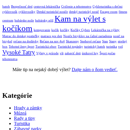
batoh
Bezpečnosť detí
cestovná lekárnička
Cvičenie a tehotenstvo
Cykloturistika s deťmi
cyklovozík
cyklovozíky
Detské turistické nosiče
detský turistický nosič
Escape room
fitness
Kam na výlet s
centrum
hubárske nože
hubársky nôž
kočíkom
kempovanie
kočík
kočíky
Kočíky Cybex
Lekárnička na výlety
Matrac do detskej postieľky
matrace pre deti
Nosiče bicyklov na ťažné zariadenia
nosič na
bicykel
reťaze na dodávky
Reťaze na suv 4x4
Skanzeny
Snehové reťaze
Stan
Stany
strešný
box
Tehotné ženy šport
Turistická obuv
Turistické topánky
turistický batoh
turistika
voš
Vysoké Tatry
Výlety v prírode
vši
zabaviť deti
únikové hry
Šport počas
tehotenstva
Máte tip na nejaký dobrý výlet?
Dajte nám o ňom vedieť.
Kategórie
Hrady a zámky
Múzeá
Rady a tipy
Turistika
Zábavné parky