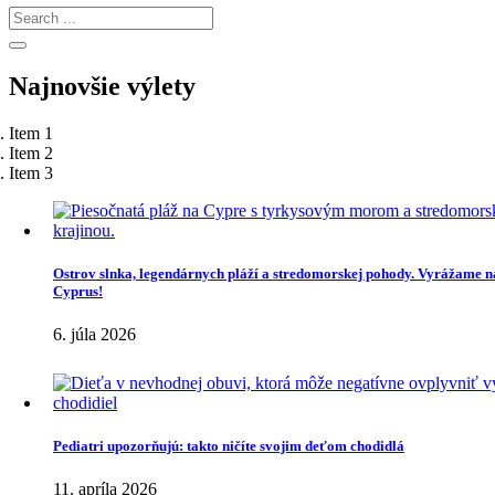
Search
for:
Search
Najnovšie
výlety
Item 1
Item 2
Item 3
Ostrov slnka, legendárnych pláží a stredomorskej pohody. Vyrážame n
Cyprus!
6. júla 2026
Pediatri upozorňujú: takto ničíte svojim deťom chodidlá
11. apríla 2026