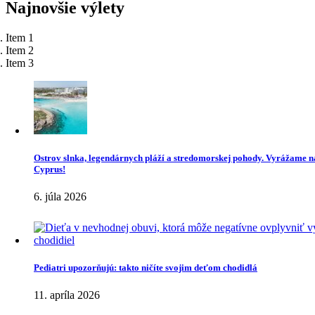
Najnovšie
výlety
Item 1
Item 2
Item 3
Ostrov slnka, legendárnych pláží a stredomorskej pohody. Vyrážame n
Cyprus!
6. júla 2026
Pediatri upozorňujú: takto ničíte svojim deťom chodidlá
11. apríla 2026