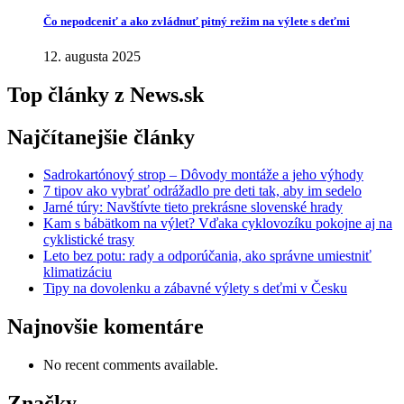
Čo nepodceniť a ako zvládnuť pitný režim na výlete s deťmi
12. augusta 2025
Top
články
z
News.sk
Najčítanejšie
články
Sadrokartónový strop – Dôvody montáže a jeho výhody
7 tipov ako vybrať odrážadlo pre deti tak, aby im sedelo
Jarné túry: Navštívte tieto prekrásne slovenské hrady
Kam s bábätkom na výlet? Vďaka cyklovozíku pokojne aj na
cyklistické trasy
Leto bez potu: rady a odporúčania, ako správne umiestniť
klimatizáciu
Tipy na dovolenku a zábavné výlety s deťmi v Česku
Najnovšie
komentáre
No recent comments available.
Značky