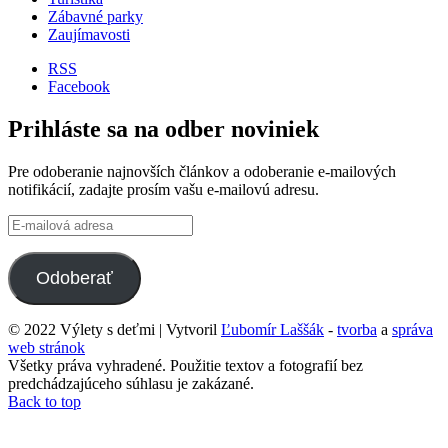
Zábavné parky
Zaujímavosti
RSS
Facebook
Prihláste sa na odber noviniek
Pre odoberanie najnovších článkov a odoberanie e-mailových
notifikácií, zadajte prosím vašu e-mailovú adresu.
E-
mailová
adresa
Odoberať
© 2022 Výlety s deťmi | Vytvoril
Ľubomír Laššák
-
tvorba
a
správa
web stránok
Všetky práva vyhradené. Použitie textov a fotografií bez
predchádzajúceho súhlasu je zakázané.
Back to top