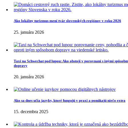
Ako lokálny turizmus mení tvár slovenských regiónov v roku 2026
25. januára 2026
Taxi na Schwechat pod lupou: Ako obstojí v porovnaní s inými spôsob
dopravy
20. januára 2026
Ako sa dnes učia jazyky, ktoré fungujú v praxi a ponúkajú niečo extra
15. decembra 2025