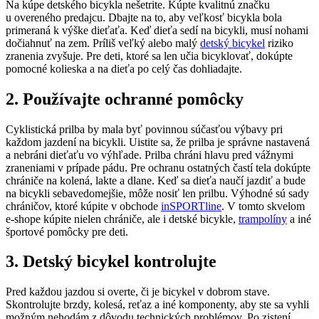
Na kúpe detského bicykla nešetrite. Kúpte kvalitnú značku
u overeného predajcu. Dbajte na to, aby veľkosť bicykla bola
primeraná k výške dieťaťa. Keď dieťa sedí na bicykli, musí nohami
dočiahnuť na zem. Príliš veľký alebo malý
detský bicykel
riziko
zranenia zvyšuje. Pre deti, ktoré sa len učia bicyklovať, dokúpte
pomocné kolieska a na dieťa po celý čas dohliadajte.
2. Používajte ochranné pomôcky
Cyklistická prilba by mala byť povinnou súčasťou výbavy pri
každom jazdení na bicykli. Uistite sa, že prilba je správne nastavená
a nebráni dieťaťu vo výhľade. Prilba chráni hlavu pred vážnymi
zraneniami v prípade pádu. Pre ochranu ostatných častí tela dokúpte
chrániče na kolená, lakte a dlane. Keď sa dieťa naučí jazdiť a bude
na bicykli sebavedomejšie, môže nosiť len prilbu. Výhodné sú sady
chráničov, ktoré kúpite v obchode
inSPORTline
. V tomto skvelom
e-shope kúpite nielen chrániče, ale i detské bicykle,
trampolíny
a iné
športové pomôcky pre deti.
3. Detský bicykel kontrolujte
Pred každou jazdou si overte, či je bicykel v dobrom stave.
Skontrolujte brzdy, kolesá, reťaz a iné komponenty, aby ste sa vyhli
možným nehodám z dôvodu technických problémov. Po zistení