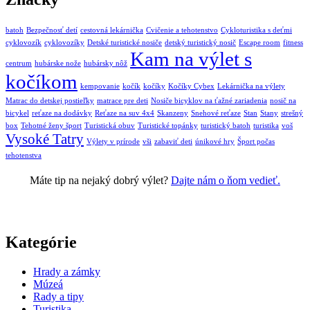
batoh
Bezpečnosť detí
cestovná lekárnička
Cvičenie a tehotenstvo
Cykloturistika s deťmi
cyklovozík
cyklovozíky
Detské turistické nosiče
detský turistický nosič
Escape room
fitness
Kam na výlet s
centrum
hubárske nože
hubársky nôž
kočíkom
kempovanie
kočík
kočíky
Kočíky Cybex
Lekárnička na výlety
Matrac do detskej postieľky
matrace pre deti
Nosiče bicyklov na ťažné zariadenia
nosič na
bicykel
reťaze na dodávky
Reťaze na suv 4x4
Skanzeny
Snehové reťaze
Stan
Stany
strešný
box
Tehotné ženy šport
Turistická obuv
Turistické topánky
turistický batoh
turistika
voš
Vysoké Tatry
Výlety v prírode
vši
zabaviť deti
únikové hry
Šport počas
tehotenstva
Máte tip na nejaký dobrý výlet?
Dajte nám o ňom vedieť.
Kategórie
Hrady a zámky
Múzeá
Rady a tipy
Turistika