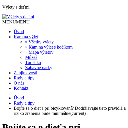
Výlety s deťmi
MENU
MENU
Úvod
Kam na výlet
» Všetky výlety
» Kam na výlet s kočíkom
» Mapa výletov
Múzeá
Turistika
Zábavné parky
Zaujímavosti
Rady a tipy
O nás
Kontakt
Úvod
Rady a tipy
Bojíte sa o dieťa pri bicyklovaní? Dodržiavajte tieto pravidlá a
riziko zranenia bude minimálne
(current)
Bojíte sa o dieťa pri