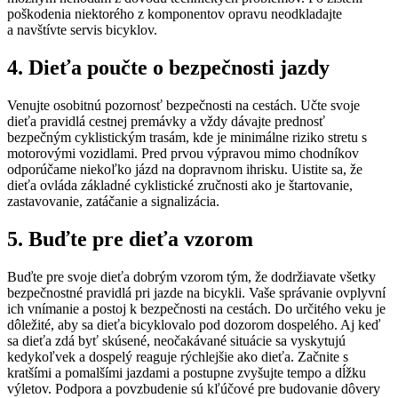
poškodenia niektorého z komponentov opravu neodkladajte
a navštívte servis bicyklov.
4. Dieťa poučte o bezpečnosti jazdy
Venujte osobitnú pozornosť bezpečnosti na cestách. Učte svoje
dieťa pravidlá cestnej premávky a vždy dávajte prednosť
bezpečným cyklistickým trasám, kde je minimálne riziko stretu s
motorovými vozidlami. Pred prvou výpravou mimo chodníkov
odporúčame niekoľko jázd na dopravnom ihrisku. Uistite sa, že
dieťa ovláda základné cyklistické zručnosti ako je štartovanie,
zastavovanie, zatáčanie a signalizácia.
5. Buďte pre dieťa vzorom
Buďte pre svoje dieťa dobrým vzorom tým, že dodržiavate všetky
bezpečnostné pravidlá pri jazde na bicykli. Vaše správanie ovplyvní
ich vnímanie a postoj k bezpečnosti na cestách. Do určitého veku je
dôležité, aby sa dieťa bicyklovalo pod dozorom dospelého. Aj keď
sa dieťa zdá byť skúsené, neočakávané situácie sa vyskytujú
kedykoľvek a dospelý reaguje rýchlejšie ako dieťa. Začnite s
kratšími a pomalšími jazdami a postupne zvyšujte tempo a dĺžku
výletov. Podpora a povzbudenie sú kľúčové pre budovanie dôvery